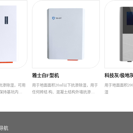
雅士白F型机
科技灰/极地
抗渗除湿，可用
用于地面面积20㎡以下抗渗除湿，用于
用于地面面积20
久保持基坑内电
任何砖结 构、混凝土结构外墙抗渗除
湿
备运行故障及生
湿，无需高空作业、室 内施工、运行
工作后 免维
功率低、无需破坏外墙寻找渗漏点。
长久解决外墙防渗难题，通电工作后免
维护，更省心。
导航