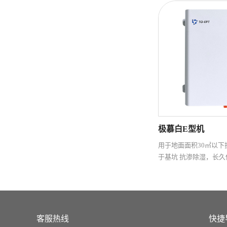
极慕白E型机
用于地面面积30㎡以下
于基坑 抗渗除湿，长
梯设备干燥，防止 设
锈，运行功率低，通电
护。
客服热线
快捷