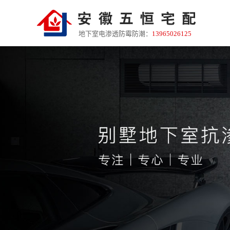
地下室电渗透防霉防潮：
13965026125