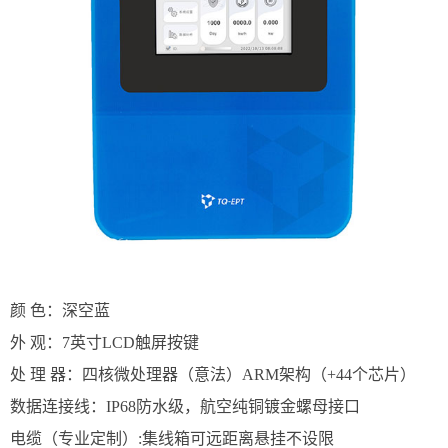
颜 色：深空蓝
外 观
：
7英寸LCD触屏按键
处 理 器
：
四核微处理器（意法）ARM架构（+44个芯片）
数据连接线
：
IP68防水级，航空纯铜镀金螺母接口
电缆（专业定制）:集线箱可远距离悬挂不设限