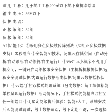
适 用 面 积
：
用于地面面积200㎡以下地下室抗渗除湿
输 出 电 压
：
36V以下
保 护 电 流
：
正 极 编 组
：
32组
负 极 编 组
：
32组
AI 智 能 化
：
①采用多点负极续传阵列法（32组正负极数据
支持）零秒响应 ②全智能AI技术，阿里云存储空间（自动分
析/自动诊断/自动修复/自主运行） ③WeChat小程序不占用手
机空间，一键开启网络极限安全保护（主机拆机报警保护/远
程安全测试保护/内置运行数据断电保护/阿里云数据授权保
护） ④云端/手控双模式处理系统（分向数据：每面墙体都能
单独呈现运行数据）断网情况下，手控模式仍能精准监控至
任一组端口 ⑤明星定制级售后体验：智能+人工。系统安装
后即能测试调试，线上数据追踪，线下定期回访，一次选择