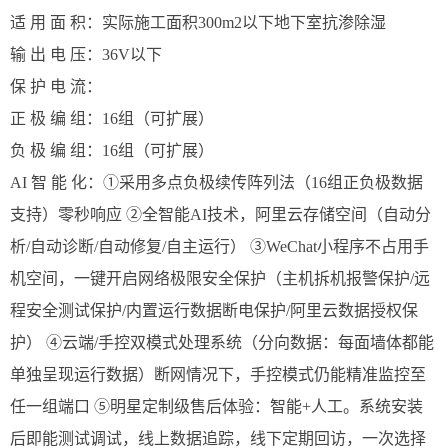
适 用 面 积
：
实际施工面积300m2以下地下室抗渗除湿
输 出 电 压
：
36V以下
保 护 电 流
：
正 极 编 组
：
16组（可扩展）
负 极 编 组
：
16组（可扩展）
AI 智 能 化
：
①采用多点负极续传阵列法（16组正负极数据
支持）零秒响应 ②全智能AI技术，阿里云存储空间（自动分
析/自动诊断/自动修复/自主运行） ③WeChat小程序不占用手
机空间，一键开启网络极限安全保护（主机拆机报警保护/远
程安全测试保护/内置运行数据断电保护/阿里云数据授权保
护） ④云端/手控双模式处理系统（分向数据：每面墙体都能
单独呈现运行数据）断网情况下，手控模式仍能精准监控至
任一组端口 ⑤明星定制级售后体验：智能+人工。系统安装
后即能测试调试，线上数据追踪，线下定期回访，一次选择