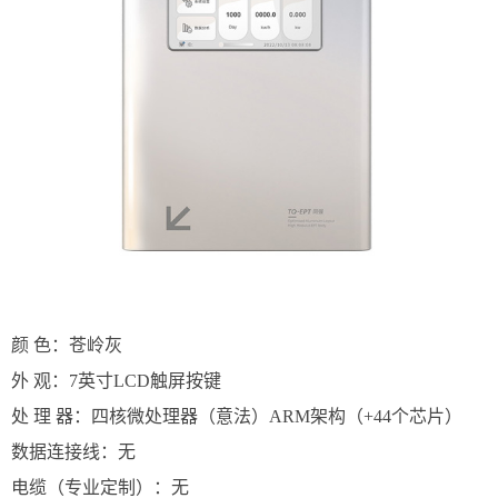
颜 色：苍岭灰
外 观
：
7英寸LCD触屏按键
处 理 器
：
四核微处理器（意法）ARM架构（+44个芯片）
数据连接线
：
无
电缆（专业定制）
：
无