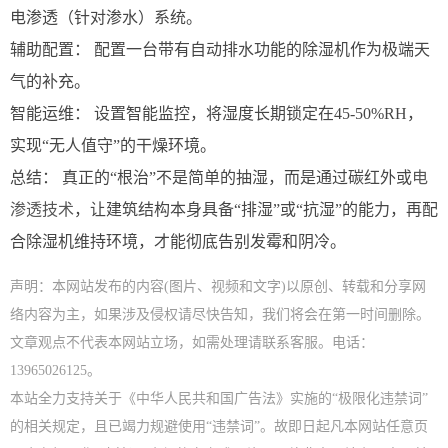
电渗透（针对渗水）系统。
辅助配置： 配置一台带有自动排水功能的除湿机作为极端天
气的补充。
智能运维： 设置智能监控，将湿度长期锁定在45-50%RH，
实现“无人值守”的干燥环境。
总结： 真正的“根治”不是简单的抽湿，而是通过碳红外或
电
渗透技术
，让建筑结构本身具备“排湿”或“抗湿”的能力，再配
合除湿机维持环境，才能彻底告别发霉和阴冷。
声明：本网站发布的内容(图片、视频和文字)以原创、转载和分享网
络内容为主，如果涉及侵权请尽快告知，我们将会在第一时间删除。
文章观点不代表本网站立场，如需处理请联系客服。电话：
13965026125。
本站全力支持关于《中华人民共和国广告法》实施的“极限化违禁词”
的相关规定，且已竭力规避使用“违禁词”。故即日起凡本网站任意页